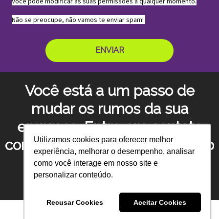
Você pode modificar as suas permissões a qualquer momento.
Não se preocupe, não vamos te enviar spam!
ENVIAR
Você está a um passo de
mudar os rumos da sua
empresa. Entre em contato
Utilizamos cookies para oferecer melhor
conosco para conhecer o plano
experiência, melhorar o desempenho, analisar
de PR perfeito para a sua
como você interage em nosso site e
personalizar conteúdo.
empresa!
Recusar Cookies
Aceitar Cookies